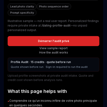
Lead photo clarity
Photo sequence order
Prompt specificity
Illustrative sample — not a real user report
. Personalized findings
require private intake at
/dating-profile-audit
—no unpaid
personalized output.
Démarrer l'audit privé
View sample report
How the audit works
Profile Audit · 15 credits · quote before run
Quote shown before run
·
Sign-in required to run the audit
Upload profile screenshots at private audit intake. Quote and
credit cost shown before analysis runs.
What this page helps with
Comprendre ce qu'un inconnu infère de votre photo principale
•
en quelques secondes.