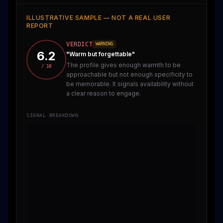
ILLUSTRATIVE SAMPLE — NOT A REAL USER
REPORT
VERDICT
WARNING
6.2
"
Warm but forgettable
"
The profile gives enough warmth to be
/ 10
approachable but not enough specificity to
be memorable. It signals availability without
a clear reason to engage.
SIGNAL BREAKDOWN